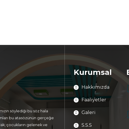
Kurumsal
Hakkımızda
Faaliyetler
ımızın söylediği bu söz hala
Galeri
rumları bu atasözünün gerçeğe
S.S.S
rak, çocukların gelenek ve