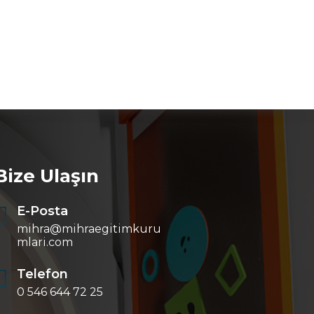
Bize Ulaşın
E-Posta
mihra@mihraegitimkuru
mlari.com
Telefon
0 546 644 72 25