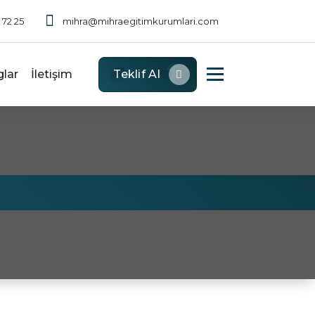
 72 25
mihra@mihraegitimkurumlari.com
glar
İletişim
Teklif Al