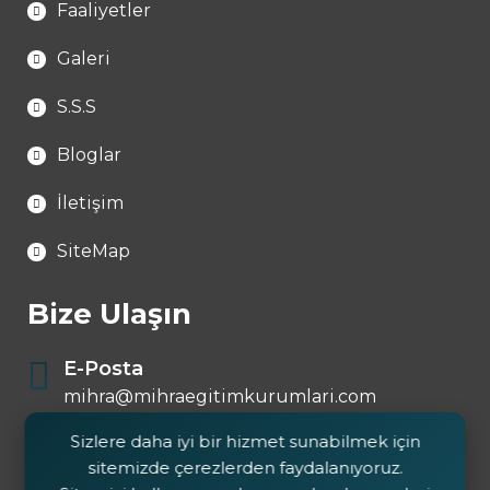
Faaliyetler
Galeri
S.S.S
Bloglar
İletişim
SiteMap
Bize Ulaşın
E-Posta
mihra@mihraegitimkurumlari.com
Sizlere daha iyi bir hizmet sunabilmek için
Telefon
sitemizde çerezlerden faydalanıyoruz.
0 546 644 72 25