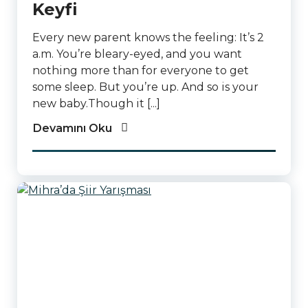
Keyfi
Every new parent knows the feeling: It’s 2
a.m. You’re bleary-eyed, and you want
nothing more than for everyone to get
some sleep. But you’re up. And so is your
new baby.Though it [...]
Devamını Oku