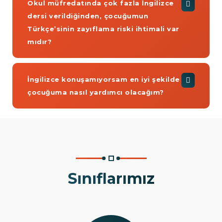
Okul müfredatında çok fazla İngilizce
dersi verildiğinden, çocuğumun
Türkçe’sinin zayıflama riski ihtimali var
mıdır?
İngilizce konuşamıyorsam en iyi şekilde
çocuğuma nasıl yardımcı olacağım?
Sınıflarımız