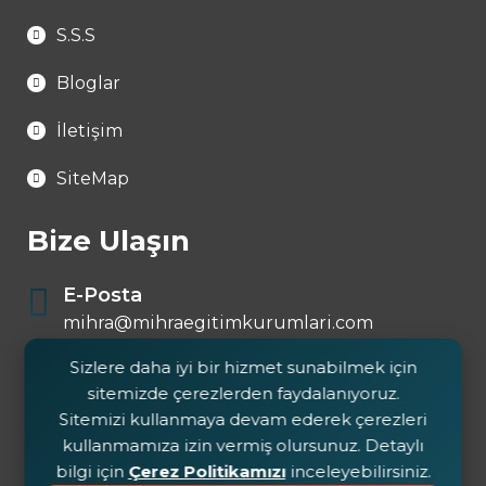
S.S.S
Bloglar
İletişim
SiteMap
Bize Ulaşın
E-Posta
mihra@mihraegitimkurumlari.com
Sizlere daha iyi bir hizmet sunabilmek için
Telefon
sitemizde çerezlerden faydalanıyoruz.
0 546 644 72 25
Sitemizi kullanmaya devam ederek çerezleri
kullanmamıza izin vermiş olursunuz. Detaylı
bilgi için
Çerez Politikamızı
inceleyebilirsiniz.