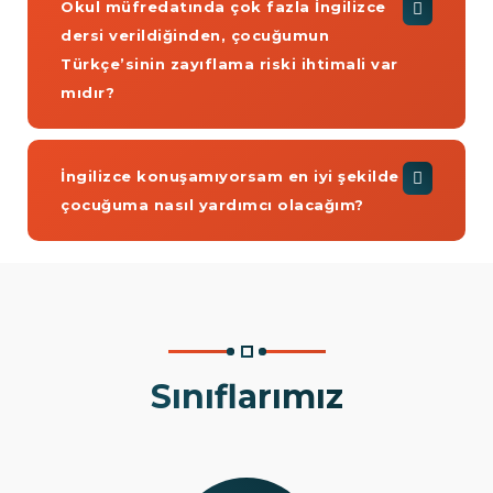
Okul müfredatında çok fazla İngilizce
dersi verildiğinden, çocuğumun
Türkçe’sinin zayıflama riski ihtimali var
mıdır?
İngilizce konuşamıyorsam en iyi şekilde
çocuğuma nasıl yardımcı olacağım?
Sınıflarımız