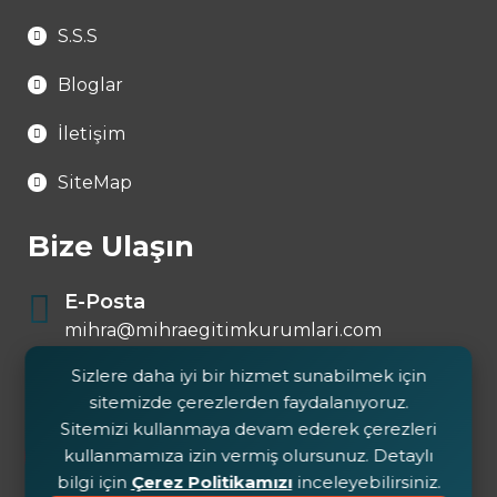
S.S.S
Bloglar
İletişim
SiteMap
Bize Ulaşın
E-Posta
mihra@mihraegitimkurumlari.com
Sizlere daha iyi bir hizmet sunabilmek için
Telefon
sitemizde çerezlerden faydalanıyoruz.
0 546 644 72 25
Sitemizi kullanmaya devam ederek çerezleri
kullanmamıza izin vermiş olursunuz. Detaylı
bilgi için
Çerez Politikamızı
inceleyebilirsiniz.