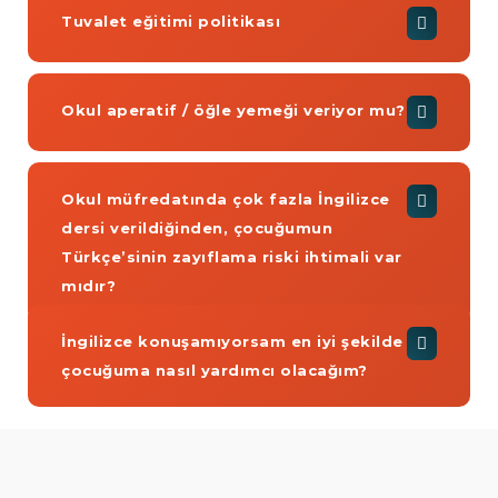
Tuvalet eğitimi politikası
Okul aperatif / öğle yemeği veriyor mu?
Okul müfredatında çok fazla İngilizce
dersi verildiğinden, çocuğumun
Türkçe’sinin zayıflama riski ihtimali var
mıdır?
İngilizce konuşamıyorsam en iyi şekilde
çocuğuma nasıl yardımcı olacağım?