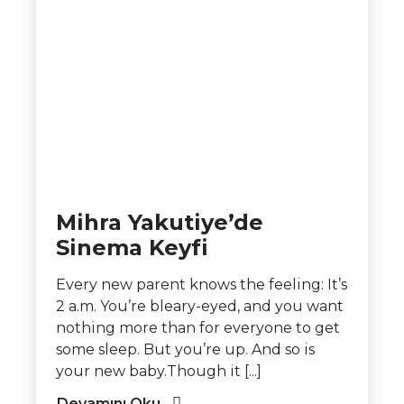
Mihra Yakutiye’de
Sinema Keyfi
Every new parent knows the feeling: It’s
2 a.m. You’re bleary-eyed, and you want
nothing more than for everyone to get
some sleep. But you’re up. And so is
your new baby.Though it [...]
Devamını Oku